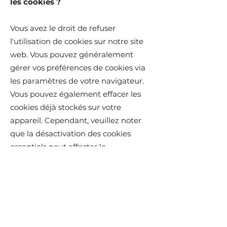
les cookies ?
Vous avez le droit de refuser
l'utilisation de cookies sur notre site
web. Vous pouvez généralement
gérer vos préférences de cookies via
les paramètres de votre navigateur.
Vous pouvez également effacer les
cookies déjà stockés sur votre
appareil. Cependant, veuillez noter
que la désactivation des cookies
essentiels peut affecter le
fonctionnement de notre site.
Liens vers des sites tiers
Notre site web peut contenir des
liens vers d'autres sites web qui ont
leurs propres politiques de cookies.
Nous vous encourageons à consulter